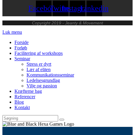
Facebook
Twitter
Instagram
Linkedin
Copyright 2019 - Jeanty &
Movement
Luk menu
Forside
Forløb
Facilitering af workshops
Seminar
Stress er dyrt
Lær af eliten
Kommunikationsseminar
Ledelsesgrundlag
Vilje og passion
Kræfterne bag
Referencer
Blog
Kontakt