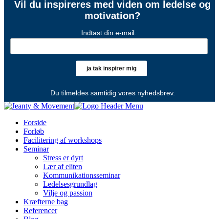
Vil du inspireres med viden om ledelse og
motivation?
Indtast din e-mail:
Du tilmeldes samtidig vores nyhedsbrev.
Forside
Forløb
Facilitering af workshops
Seminar
Stress er dyrt
Lær af eliten
Kommunikationsseminar
Ledelsesgrundlag
Vilje og passion
Kræfterne bag
Referencer