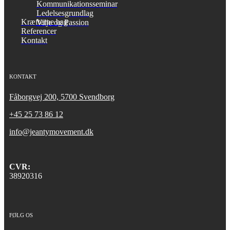
Kommunikationsseminar
Ledelsesgrundlag
Kræfterne bag
Vilje og Passion
Referencer
Kontakt
KONTAKT
Fåborgvej 200, 5700 Svendborg
+45 25 73 86 12
info@jeantymovement.dk
CVR:
38920316
FØLG OS