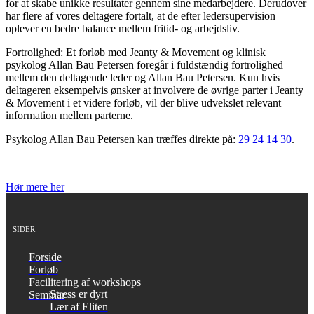
for at skabe unikke resultater gennem sine medarbejdere. Derudover
har flere af vores deltagere fortalt, at de efter ledersupervision
oplever en bedre balance mellem fritid- og arbejdsliv.
Fortrolighed: Et forløb med Jeanty & Movement og klinisk
psykolog Allan Bau Petersen foregår i fuldstændig fortrolighed
mellem den deltagende leder og Allan Bau Petersen. Kun hvis
deltageren eksempelvis ønsker at involvere de øvrige parter i Jeanty
& Movement i et videre forløb, vil der blive udvekslet relevant
information mellem parterne.
Psykolog Allan Bau Petersen kan træffes direkte på:
29 24 14 30
.
Hør mere her
SIDER
Forside
Forløb
Facilitering af workshops
Stress er dyrt
Seminar
Lær af Eliten