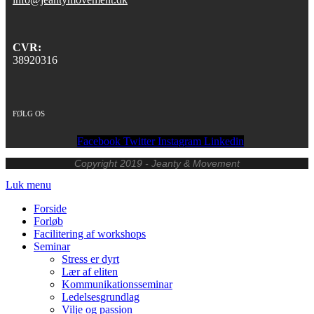
CVR:
38920316
FØLG OS
Facebook
Twitter
Instagram
Linkedin
Copyright 2019 - Jeanty &
Movement
Luk menu
Forside
Forløb
Facilitering af workshops
Seminar
Stress er dyrt
Lær af eliten
Kommunikationsseminar
Ledelsesgrundlag
Vilje og passion